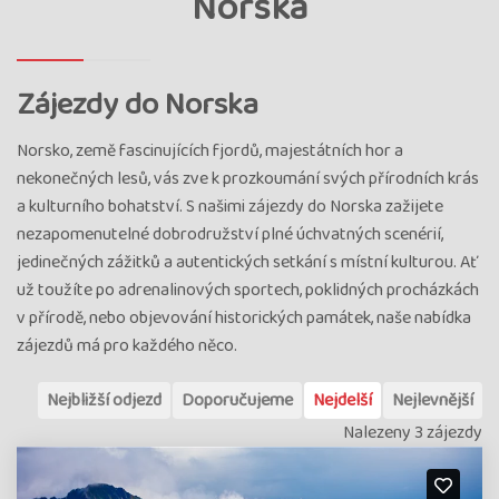
Norska
Zájezdy do Norska
Norsko, země fascinujících fjordů, majestátních hor a
nekonečných lesů, vás zve k prozkoumání svých přírodních krás
a kulturního bohatství. S našimi zájezdy do Norska zažijete
nezapomenutelné dobrodružství plné úchvatných scenérií,
jedinečných zážitků a autentických setkání s místní kulturou. Ať
už toužíte po adrenalinových sportech, poklidných procházkách
v přírodě, nebo objevování historických památek, naše nabídka
zájezdů má pro každého něco.
Nejbližší odjezd
Doporučujeme
Nejdelší
Nejlevnější
Nalezeny 3 zájezdy