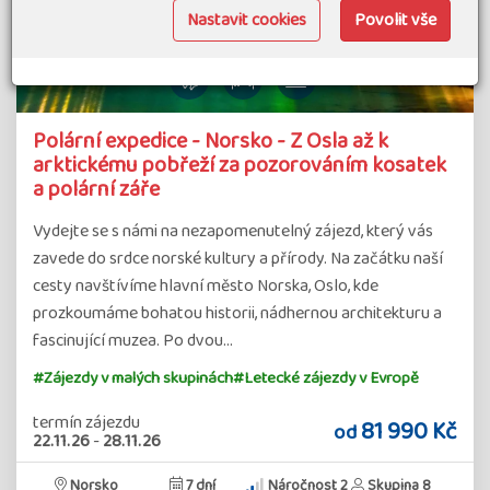
Nastavit cookies
Povolit vše
Polární expedice - Norsko - Z Osla až k
arktickému pobřeží za pozorováním kosatek
a polární záře
Vydejte se s námi na nezapomenutelný zájezd, který vás
zavede do srdce norské kultury a přírody. Na začátku naší
cesty navštívíme hlavní město Norska, Oslo, kde
prozkoumáme bohatou historii, nádhernou architekturu a
fascinující muzea. Po dvou…
#Zájezdy v malých skupinách
#Letecké zájezdy v Evropě
termín zájezdu
81 990 Kč
od
22.11.26
-
28.11.26
Norsko
7 dní
Náročnost 2
Skupina 8