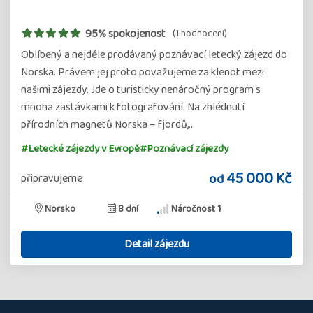
95% spokojenost
(1 hodnocení)
Oblíbený a nejdéle prodávaný poznávací letecký zájezd do
Norska. Právem jej proto považujeme za klenot mezi
našimi zájezdy. Jde o turisticky nenáročný program s
mnoha zastávkami k fotografování. Na zhlédnutí
přírodních magnetů Norska – fjordů,…
#Letecké zájezdy v Evropě
#Poznávací zájezdy
45 000 Kč
od
připravujeme
Norsko
8 dní
Náročnost 1
Detail zájezdu